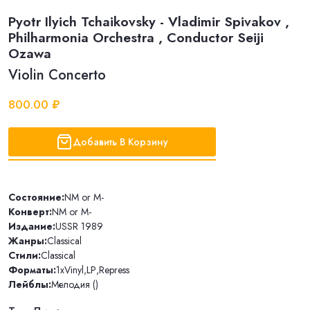
Pyotr Ilyich Tchaikovsky - Vladimir Spivakov ,
Philharmonia Orchestra , Conductor Seiji
Ozawa
Violin Concerto
800.00 ₽
Добавить В Корзину
Состояние:
NM or M-
Конверт:
NM or M-
Издание:
USSR 1989
Жанры:
Classical
Стили:
Classical
Форматы:
1xVinyl
,
LP
,
Repress
Лейблы:
Мелодия ()