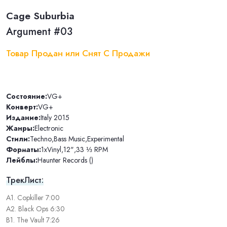
Cage Suburbia
Argument #03
Товар Продан или Снят С Продажи
Состояние:
VG+
Конверт:
VG+
Издание:
Italy 2015
Жанры:
Electronic
Стили:
Techno
,
Bass Music
,
Experimental
Форматы:
1xVinyl
,
12"
,
33 ⅓ RPM
Лейблы:
Haunter Records ()
ТрекЛист:
A1. Copkiller 7:00
A2. Black Ops 6:30
B1. The Vault 7:26