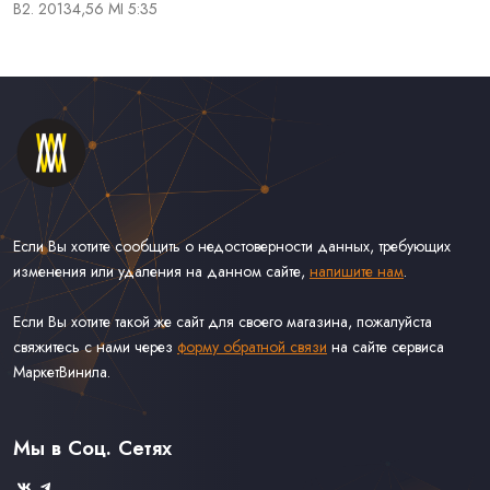
B2. 20134,56 MI 5:35
Если Вы хотите сообщить о недостоверности данных, требующих
изменения или удаления на данном сайте,
напишите нам
.
Если Вы хотите такой же сайт для своего магазина, пожалуйста
свяжитесь с нами через
форму обратной связи
на сайте сервиса
МаркетВинила.
Каталог Винила, CD и Кассет
Контакты
Доставка и Оплата
Мы в Соц. Сетях
Связаться С Нами