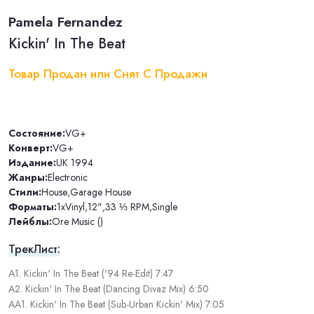
Pamela Fernandez
Kickin' In The Beat
Товар Продан или Снят С Продажи
Состояние:
VG+
Конверт:
VG+
Издание:
UK 1994
Жанры:
Electronic
Стили:
House
,
Garage House
Форматы:
1xVinyl
,
12"
,
33 ⅓ RPM
,
Single
Лейблы:
Ore Music ()
ТрекЛист:
A1. Kickin' In The Beat ('94 Re-Edit) 7:47
A2. Kickin' In The Beat (Dancing Divaz Mix) 6:50
AA1. Kickin' In The Beat (Sub-Urban Kickin' Mix) 7:05