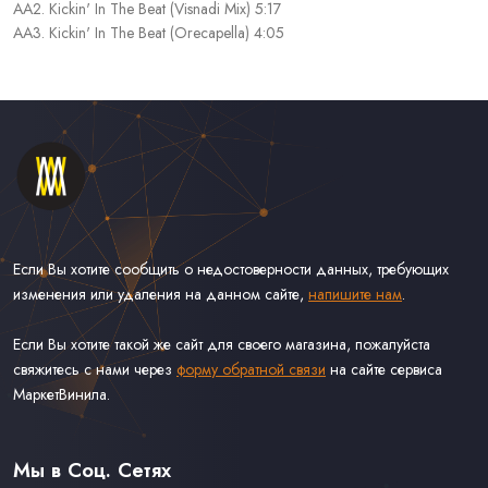
AA2. Kickin' In The Beat (Visnadi Mix) 5:17
AA3. Kickin' In The Beat (Orecapella) 4:05
Если Вы хотите сообщить о недостоверности данных, требующих
изменения или удаления на данном сайте,
напишите нам
.
Если Вы хотите такой же сайт для своего магазина, пожалуйста
свяжитесь с нами через
форму обратной связи
на сайте сервиса
МаркетВинила.
Каталог Винила, CD и Кассет
Контакты
Доставка и Оплата
Мы в Соц. Сетях
Связаться С Нами