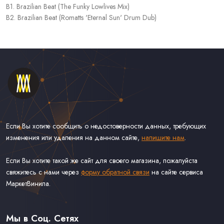
B1. Brazilian Beat (The Funky Lowlives Mix)
B2. Brazilian Beat (Romatts 'Eternal Sun' Drum Dub)
Если Вы хотите сообщить о недостоверности данных, требующих
изменения или удаления на данном сайте,
напишите нам
.
Если Вы хотите такой же сайт для своего магазина, пожалуйста
свяжитесь с нами через
форму обратной связи
на сайте сервиса
МаркетВинила.
Каталог Винила, CD и Кассет
Контакты
Доставка и Оплата
Мы в Соц. Сетях