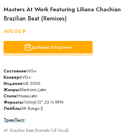
Masters At Work Featuring Liliana Chachian
Brazilian Beat (Remixes)
600.00 ₽
Добавить В Корзину
Состояние:
VG+
Конверт:
VG+
Издание:
UK 2000
Жанры:
Electronic
,
Latin
Стили:
House
,
Latin
Форматы:
1xVinyl
,
12"
,
33 ⅓ RPM
Лейблы:
Mr Bongo ()
ТрекЛист:
A1. Brazilian Beat (Romatts Full Vocal)