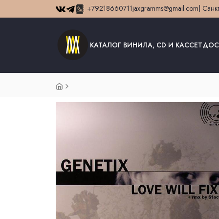
+79218660711
jaxgramms@gmail.com
| Санк
КАТАЛОГ ВИНИЛА, CD И КАССЕТ
ДОС