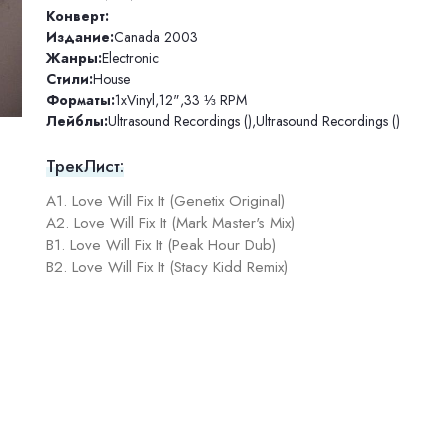
Конверт:
Издание:
Canada 2003
Жанры:
Electronic
Стили:
House
Форматы:
1xVinyl
,
12"
,
33 ⅓ RPM
Лейблы:
Ultrasound Recordings ()
,
Ultrasound Recordings ()
ТрекЛист:
A1. Love Will Fix It (Genetix Original)
A2. Love Will Fix It (Mark Master's Mix)
B1. Love Will Fix It (Peak Hour Dub)
B2. Love Will Fix It (Stacy Kidd Remix)