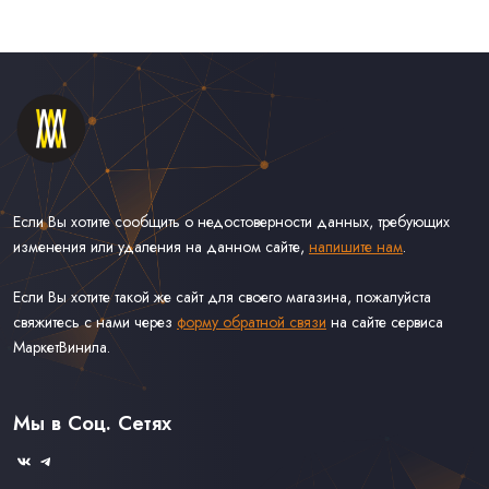
Если Вы хотите сообщить о недостоверности данных, требующих
изменения или удаления на данном сайте,
напишите нам
.
Если Вы хотите такой же сайт для своего магазина, пожалуйста
свяжитесь с нами через
форму обратной связи
на сайте сервиса
МаркетВинила.
Каталог Винила, CD и Кассет
Контакты
Доставка и Оплата
Мы в Соц. Сетях
Связаться С Нами