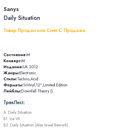
Sanys
Daily Situation
Товар Продан или Снят С Продажи
Состояние:
M
Конверт:
M
Издание:
UK 2012
Жанры:
Electronic
Стили:
Techno
,
Acid
Форматы:
1xVinyl
,
12"
,
Limited Edition
Лейблы:
Downfall Theory ()
ТрекЛист:
A. Daily Situation
B1. Ice VII
B2. Daily Situation (Alex Israel Rework)