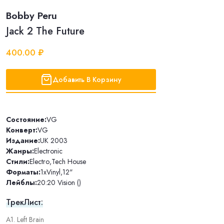
Bobby Peru
Jack 2 The Future
400.00 ₽
Добавить В Корзину
Состояние:
VG
Конверт:
VG
Издание:
UK 2003
Жанры:
Electronic
Стили:
Electro
,
Tech House
Форматы:
1xVinyl
,
12"
Лейблы:
20:20 Vision ()
ТрекЛист:
A1. Left Brain