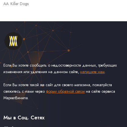
AA. Killer Dogs
Если Вы хотите сообщить о недостоверности данных, требующих
изменения или удаления на данном сайте,
напишите нам
.
Если Вы хотите такой же сайт для своего магазина, пожалуйста
свяжитесь с нами через
форму обратной связи
на сайте сервиса
МаркетВинила.
Каталог Винила, CD и Кассет
Контакты
Доставка и Оплата
Мы в Соц. Сетях
Связаться С Нами