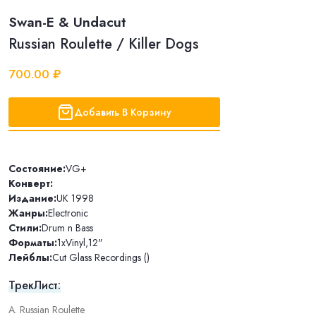
Swan-E & Undacut
Russian Roulette / Killer Dogs
700.00 ₽
Добавить В Корзину
Состояние:
VG+
Конверт:
Издание:
UK 1998
Жанры:
Electronic
Стили:
Drum n Bass
Форматы:
1xVinyl
,
12"
Лейблы:
Cut Glass Recordings ()
ТрекЛист:
A. Russian Roulette