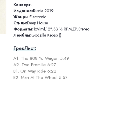
Конверт:
Издание:
Russia 2019
Жанры:
Electronic
Стили:
Deep House
Форматы:
1xVinyl
,
12"
,
33 ⅓ RPM
,
EP
,
Stereo
Лейблы:
Godzilla Kebab ()
ТрекЛист:
A1. The 808 Yo Wagen 5:49
A2. Two Promille 6:27
B1. On Way Ride 6:22
B2. Mari At The Wheel 5:57