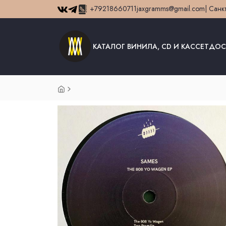
+79218660711
jaxgramms@gmail.com
| Санк
КАТАЛОГ ВИНИЛА, CD И КАССЕТ
ДОС