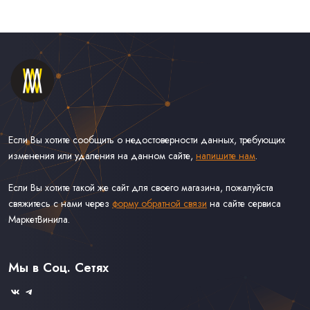
Если Вы хотите сообщить о недостоверности данных, требующих
изменения или удаления на данном сайте,
напишите нам
.
Если Вы хотите такой же сайт для своего магазина, пожалуйста
свяжитесь с нами через
форму обратной связи
на сайте сервиса
МаркетВинила.
Каталог Винила, CD и Кассет
Контакты
Доставка и Оплата
Мы в Соц. Сетях
Связаться С Нами