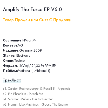
Amplify The Force EP V6.0
Товар Продан или Снят С Продажи
Состояние:
NM or M-
Конверт:
VG
Издание:
Germany 2009
Жанры:
Electronic
Стили:
Techno
Форматы:
1xVinyl
,
12"
,
33 ⅓ RPM
,
EP
Лейблы:
Miditonal ()
,
Miditonal ()
ТрекЛист:
a1. Carsten Rechenberger & Recall 8 - Arpanoia
a2. Fin Phranklin - Putsch Me
b1. Norman Müller - Der Schlechter
b2. Human Like Machines - Goose The Engine