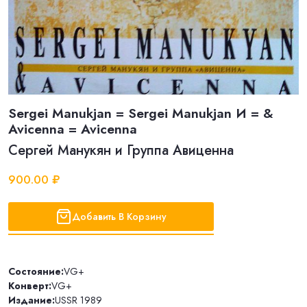
Sergei Manukjan = Sergei Manukjan И = &
Avicenna = Avicenna
Сергей Манукян и Группа Авиценна
900.00 ₽
Добавить В Корзину
Состояние:
VG+
Конверт:
VG+
Издание:
USSR 1989