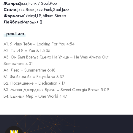
Жанры:
Jazz
,
Funk / Soul
,
Pop
Стили:
Jazz-Rock
,
Jazz-Funk
,
Soul-Jazz
Форматы:
1xVinyl
,
LP
,
Album
,
Stereo
Лейблы:
Мелодия ()
ТрекЛист:
A1. Я Ищу Тебя = Looking For You 4:54
A2. Ты И Я = You & I 5:35
A3. Он Был Всегда Где-то На Улице = He Was Always Out
Somewhere 4:31
A4. Лето = Summertime 6:48
B1. Фа-йа-фа-йа = Fa-ya-fa-ya 3:37
B2. Посвящение = Dedication 7:17
B3. Милая Джорджия Браун = Sweet Georgia Brown 5:09
B4. Единый Мир = One World 4:47