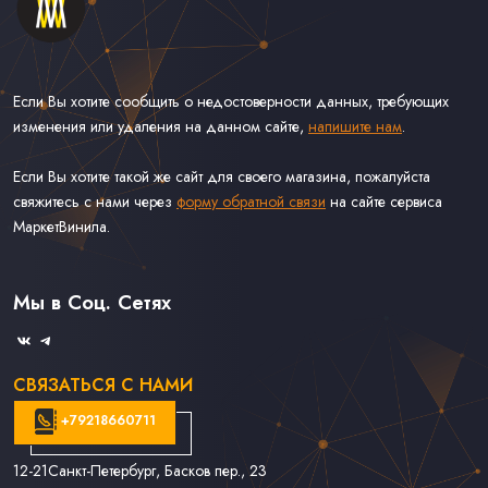
Если Вы хотите сообщить о недостоверности данных, требующих
изменения или удаления на данном сайте,
напишите нам
.
Если Вы хотите такой же сайт для своего магазина, пожалуйста
свяжитесь с нами через
форму обратной связи
на сайте сервиса
МаркетВинила.
Каталог Винила, CD и Кассет
Контакты
Доставка и Оплата
Мы в Соц. Сетях
Связаться С Нами
СВЯЗАТЬСЯ С НАМИ
+79218660711
12-21
Санкт-Петербург, Басков пер., 23