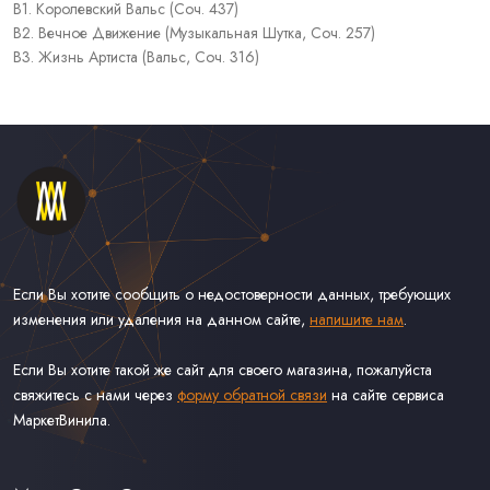
В1. Королевский Вальс (Соч. 437)
В2. Вечное Движение (Музыкальная Шутка, Соч. 257)
В3. Жизнь Артиста (Вальс, Соч. 316)
Если Вы хотите сообщить о недостоверности данных, требующих
изменения или удаления на данном сайте,
напишите нам
.
Если Вы хотите такой же сайт для своего магазина, пожалуйста
свяжитесь с нами через
форму обратной связи
на сайте сервиса
МаркетВинила.
Каталог Винила, CD и Кассет
Контакты
Доставка и Оплата