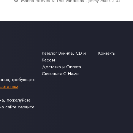
B8. Martha Reeves & The Vandellas - Jimmy Mack 2:47
Каталог Винила, CD и
Контакты
Кассет
Доставка и Оплата
Связаться С Нами
анных, требующих
шите нам
.
ина, пожалуйста
а сайте сервиса