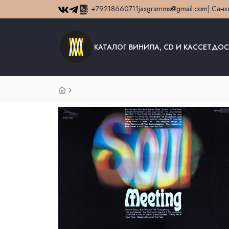
+79218660711
jaxgramms@gmail.com
| Санк
КАТАЛОГ ВИНИЛА, CD И КАССЕТ
ДОС