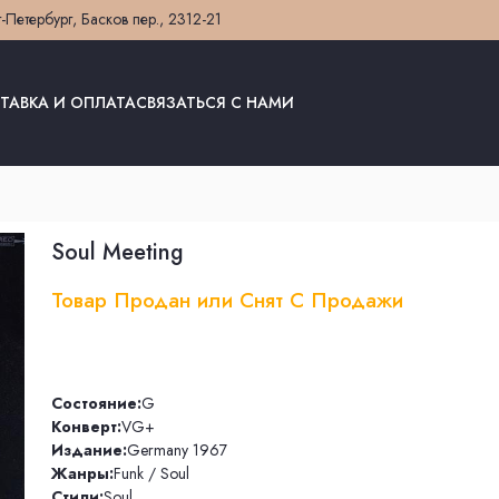
т-Петербург, Басков пер., 23
12-21
ТАВКА И ОПЛАТА
СВЯЗАТЬСЯ С НАМИ
Soul Meeting
Товар Продан или Снят С Продажи
Состояние:
G
Конверт:
VG+
Издание:
Germany 1967
Жанры:
Funk / Soul
Стили:
Soul