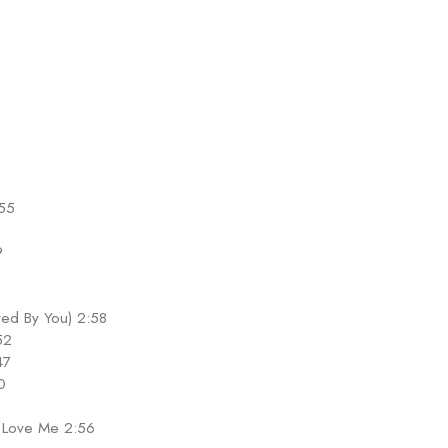
:55
9
oved By You) 2:58
52
47
0
d Love Me 2:56