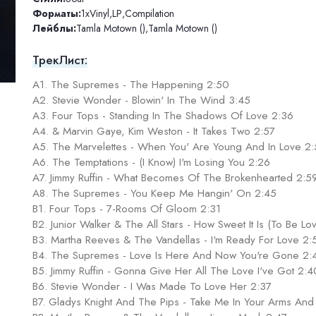
Форматы:
1xVinyl
,
LP
,
Compilation
Лейблы:
Tamla Motown ()
,
Tamla Motown ()
ТрекЛист:
A1. The Supremes - The Happening 2:50
A2. Stevie Wonder - Blowin' In The Wind 3:45
A3. Four Tops - Standing In The Shadows Of Love 2:36
A4. & Marvin Gaye, Kim Weston - It Takes Two 2:57
A5. The Marvelettes - When You' Are Young And In Love 2
A6. The Temptations - (I Know) I'm Losing You 2:26
A7. Jimmy Ruffin - What Becomes Of The Brokenhearted 2:5
A8. The Supremes - You Keep Me Hangin' On 2:45
B1. Four Tops - 7-Rooms Of Gloom 2:31
B2. Junior Walker & The All Stars - How Sweet It Is (To Be L
B3. Martha Reeves & The Vandellas - I'm Ready For Love 2:
B4. The Supremes - Love Is Here And Now You're Gone 2:
B5. Jimmy Ruffin - Gonna Give Her All The Love I've Got 2:4
B6. Stevie Wonder - I Was Made To Love Her 2:37
B7. Gladys Knight And The Pips - Take Me In Your Arms An