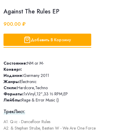
Against The Rules EP
900.00 ₽
Добавить В Корзину
Состояние:
NM or M-
Конверт:
Издание:
Germany 2011
Жанры:
Electronic
Стили:
Hardcore
,
Techno
Форматы:
1xVinyl
,
12"
,
33 ⅓ RPM
,
EP
Лейблы:
Rage & Error Music ()
ТрекЛист:
A1. Q-ic - Dancefloor Rules
A2. & Stephan Strube, Bastian W - We Are One Force