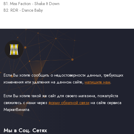
B1. Miss Faction - Shake It Down
B2. RDR - Dance Baby
Если Вы хотите сообщить о недостоверности данных, требующих
изменения или удаления на данном сайте,
напишите нам
.
Если Вы хотите такой же сайт для своего магазина, пожалуйста
свяжитесь с нами через
форму обратной связи
на сайте сервиса
МаркетВинила.
Каталог Винила, CD и Кассет
Контакты
Доставка и Оплата
Мы в Соц. Сетях