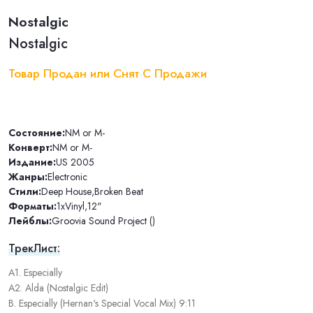
Nostalgic
Nostalgic
Товар Продан или Снят С Продажи
Состояние:
NM or M-
Конверт:
NM or M-
Издание:
US 2005
Жанры:
Electronic
Стили:
Deep House
,
Broken Beat
Форматы:
1xVinyl
,
12"
Лейблы:
Groovia Sound Project ()
ТрекЛист:
A1. Especially
A2. Alda (Nostalgic Edit)
B. Especially (Hernan's Special Vocal Mix) 9:11