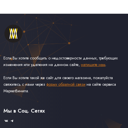
Если Вы хотите сообщить о недостоверности данных, требующих
изменения или удаления на данном сайте,
напишите нам
.
Если Вы хотите такой же сайт для своего магазина, пожалуйста
свяжитесь с нами через
форму обратной связи
на сайте сервиса
МаркетВинила.
Каталог Винила, CD и Кассет
Контакты
Доставка и Оплата
Мы в Соц. Сетях
Связаться С Нами