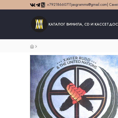
+79218660711
jaxgramms@gmail.com
| Санк
КАТАЛОГ ВИНИЛА, CD И КАССЕТ
ДОС