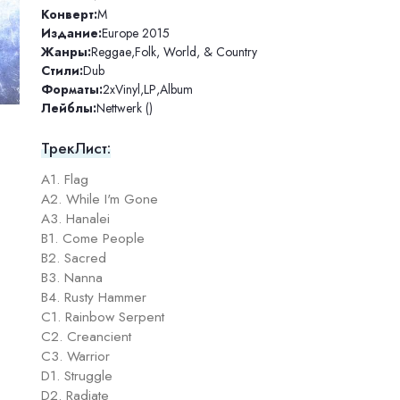
Конверт:
M
Издание:
Europe 2015
Жанры:
Reggae
,
Folk, World, & Country
Стили:
Dub
Форматы:
2xVinyl
,
LP
,
Album
Лейблы:
Nettwerk ()
ТрекЛист:
A1. Flag
A2. While I'm Gone
A3. Hanalei
B1. Come People
B2. Sacred
B3. Nanna
B4. Rusty Hammer
C1. Rainbow Serpent
C2. Creancient
C3. Warrior
D1. Struggle
D2. Radiate