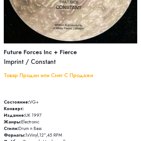
Future Forces Inc + Fierce
Imprint / Constant
Товар Продан или Снят С Продажи
Состояние:
VG+
Конверт:
Издание:
UK 1997
Жанры:
Electronic
Стили:
Drum n Bass
Форматы:
1xVinyl
,
12"
,
45 RPM