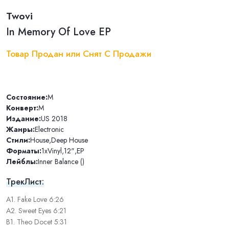
Twovi
In Memory Of Love EP
Товар Продан или Снят С Продажи
Состояние:
M
Конверт:
M
Издание:
US 2018
Жанры:
Electronic
Стили:
House
,
Deep House
Форматы:
1xVinyl
,
12"
,
EP
Лейблы:
Inner Balance ()
ТрекЛист:
A1. Fake Love 6:26
A2. Sweet Eyes 6:21
B1. Theo Docet 5:31