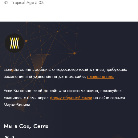
B2. Tropical Age 5:03
Если Вы хотите сообщить о недостоверности данных, требующих
изменения или удаления на данном сайте,
напишите нам
.
Если Вы хотите такой же сайт для своего магазина, пожалуйста
свяжитесь с нами через
форму обратной связи
на сайте сервиса
МаркетВинила.
Каталог Винила, CD и Кассет
Контакты
Доставка и Оплата
Мы в Соц. Сетях
Связаться С Нами