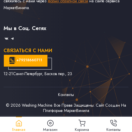
свяжитесь с нами через
форму обратной связи
на сайте сервиса
МаркетВинила.
Каталог Винила, CD и Кассет
Контакты
Доставка и Оплата
Мы в Соц. Сетях
Связаться С Нами
СВЯЗАТЬСЯ С НАМИ
+79218660711
12-21
Санкт-Петербург, Басков пер., 23
Контакты
© 2026
Washing Machine
. Все Права Защищены. Сайт Создан На
Платформе
МаркетВинила
Главная
Магазин
Корзина
Контакты