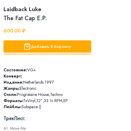
Laidback Luke
The Fat Cap E.P.
600.00 ₽
Добавить В Корзину
Состояние:
VG+
Конверт:
Издание:
Netherlands 1997
Жанры:
Electronic
Стили:
Progressive House
,
Techno
Форматы:
1xVinyl
,
12"
,
33 ⅓ RPM
,
EP
Лейблы:
Subspace ()
ТрекЛист:
A1. Move Me