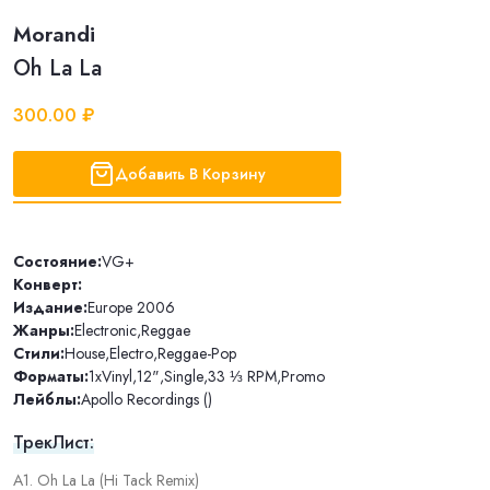
Morandi
Oh La La
300.00 ₽
Добавить В Корзину
Состояние:
VG+
Конверт:
Издание:
Europe 2006
Жанры:
Electronic
,
Reggae
Стили:
House
,
Electro
,
Reggae-Pop
Форматы:
1xVinyl
,
12"
,
Single
,
33 ⅓ RPM
,
Promo
Лейблы:
Apollo Recordings ()
ТрекЛист:
A1. Oh La La (Hi Tack Remix)