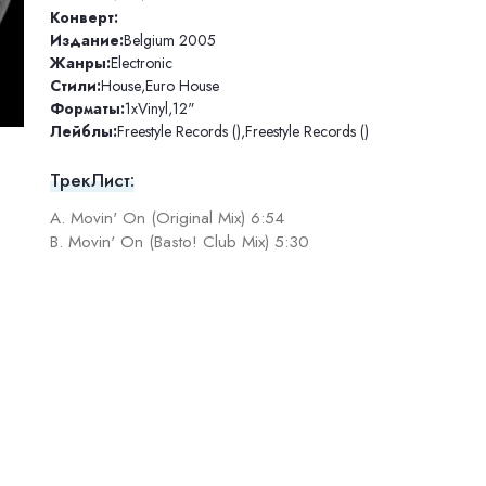
Конверт:
Издание:
Belgium 2005
Жанры:
Electronic
Стили:
House
,
Euro House
Форматы:
1xVinyl
,
12"
Лейблы:
Freestyle Records ()
,
Freestyle Records ()
ТрекЛист:
A. Movin' On (Original Mix) 6:54
B. Movin' On (Basto! Club Mix) 5:30