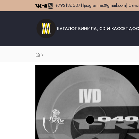
+79218660711
jaxgramms@gmail.com
| Санк
КАТАЛОГ ВИНИЛА, CD И КАССЕТ
ДОС