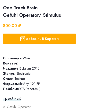
One Track Brain
Gefühl Operator/ Stimulus
800.00 ₽
Добавить В Корзину
Состояние:
VG+
Конверт:
Издание:
Belgium 2015
Жанры:
Electronic
Стили:
Techno
Форматы:
1xVinyl
,
12"
,
EP
Лейблы:
OTB Records ()
ТрекЛист:
A. Gefühl Operator