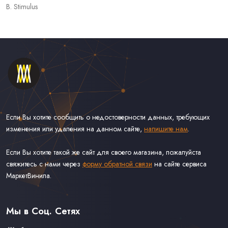
B. Stimulus
Если Вы хотите сообщить о недостоверности данных, требующих
изменения или удаления на данном сайте,
напишите нам
.
Если Вы хотите такой же сайт для своего магазина, пожалуйста
свяжитесь с нами через
форму обратной связи
на сайте сервиса
МаркетВинила.
Каталог Винила, CD и Кассет
Контакты
Доставка и Оплата
Мы в Соц. Сетях
Связаться С Нами