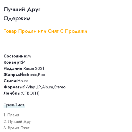
Лучший Друг
Одержим
Товар Продан или Снят С Продажи
Состояние:
M
Конверт:
M
Издание:
Russia 2021
Жанры:
Electronic
,
Pop
Стили:
House
Форматы:
1xVinyl
,
LP
,
Album
,
Stereo
Лейблы:
СТВОЛ ()
ТрекЛист:
1. Пламя
2. Лучший Друг
3. Время Лжёт