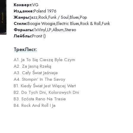
Конверт:
VG
Издание:
Poland 1976
Жанры:
Jazz
,
Rock
,
Funk / Soul
,
Blues
,
Pop
Стили:
Boogie Woogie
,
Electric Blues
,
Rock & Roll
,
Funk
Форматы:
1xVinyl
,
LP
,
Album
,
Stereo
Лейблы:
Pronit ()
ТрекЛист:
A1. Ja To Się Cieszę Byle Czym
A2. Za Jasną Rzeką
A3. Cały Świat Jaśnieje
A4. Stompin' In The Savoy
B1. Kiedy Świat Jest Więcej Wart
B2. Do Tych Dni, Kolorowych Dni
B3. Szósta Rano Na Trasie
B4. Rock And Roll I Ja