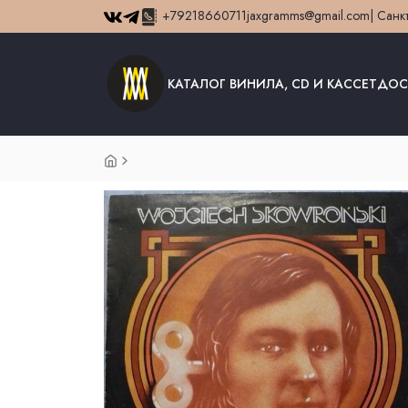
+79218660711
jaxgramms@gmail.com
| Санк
КАТАЛОГ ВИНИЛА, CD И КАССЕТ
ДОС