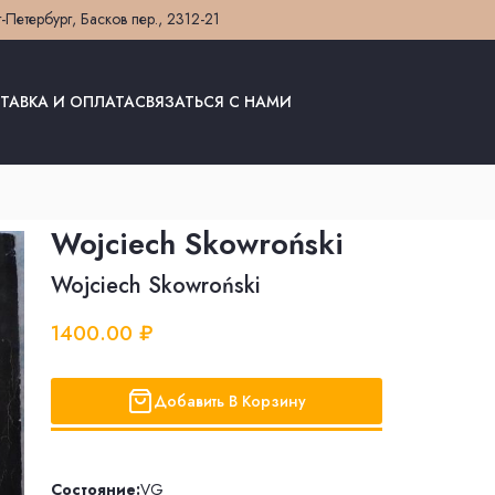
т-Петербург, Басков пер., 23
12-21
ТАВКА И ОПЛАТА
СВЯЗАТЬСЯ С НАМИ
Wojciech Skowroński
Wojciech Skowroński
1400.00 ₽
Добавить В Корзину
Состояние:
VG