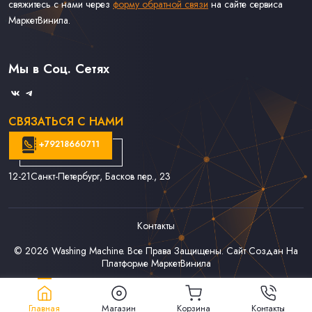
свяжитесь с нами через
форму обратной связи
на сайте сервиса
МаркетВинила.
Каталог Винила, CD и Кассет
Контакты
Доставка и Оплата
Мы в Соц. Сетях
Связаться С Нами
СВЯЗАТЬСЯ С НАМИ
+79218660711
12-21
Санкт-Петербург, Басков пер., 23
Контакты
© 2026
Washing Machine
. Все Права Защищены. Сайт Создан На
Платформе
МаркетВинила
Главная
Магазин
Корзина
Контакты