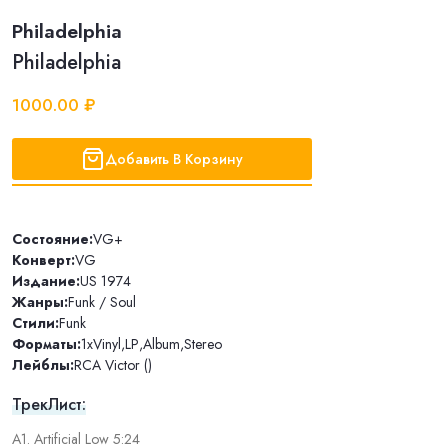
Philadelphia
Philadelphia
1000.00 ₽
Добавить В Корзину
Состояние:
VG+
Конверт:
VG
Издание:
US 1974
Жанры:
Funk / Soul
Стили:
Funk
Форматы:
1xVinyl
,
LP
,
Album
,
Stereo
Лейблы:
RCA Victor ()
ТрекЛист:
A1. Artificial Low 5:24