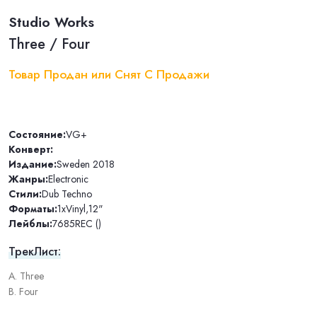
Studio Works
Three / Four
Товар Продан или Снят С Продажи
Состояние:
VG+
Конверт:
Издание:
Sweden 2018
Жанры:
Electronic
Стили:
Dub Techno
Форматы:
1xVinyl
,
12"
Лейблы:
7685REC ()
ТрекЛист:
A. Three
B. Four