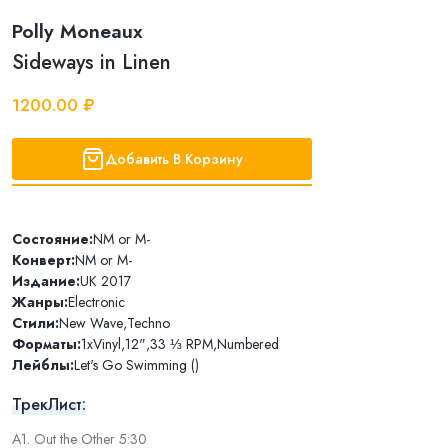
Polly Moneaux
Sideways in Linen
1200.00 ₽
Добавить В Корзину
Состояние:
NM or M-
Конверт:
NM or M-
Издание:
UK 2017
Жанры:
Electronic
Стили:
New Wave
,
Techno
Форматы:
1xVinyl
,
12"
,
33 ⅓ RPM
,
Numbered
Лейблы:
Let's Go Swimming ()
ТрекЛист:
A1. Out the Other 5:30