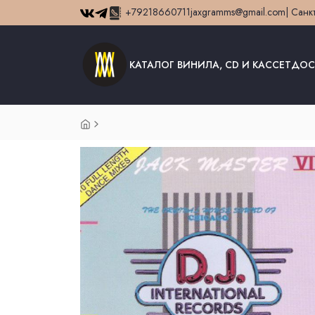
+79218660711
jaxgramms@gmail.com
| Санк
КАТАЛОГ ВИНИЛА, CD И КАССЕТ
ДОС