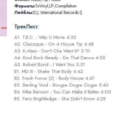
Форматы:
1xVinyl
,
LP
,
Compilation
Лейблы:
D.J. International Records ()
ТрекЛист:
A1. T.B.C. - Way U Move 4:35
A2. Clazzique - On A House Tip 4:48
A3. K-Alexi - Don't Cha Want It? 3:10
A4. Kool Rock Steady - Do That Dance 4:55
A5. Robert Bond - I Want You 5:31
B1. MD III - Shake That Body 4:42
B2. Fresh Force (2) - Body House 4:47
B3. Sterling Void - Boogie Oogie Oogie 5:40
B4. Mike Benson - You Can Make It Better 6:00
B5. Paris Brightledge - She Didn't Know 4:28