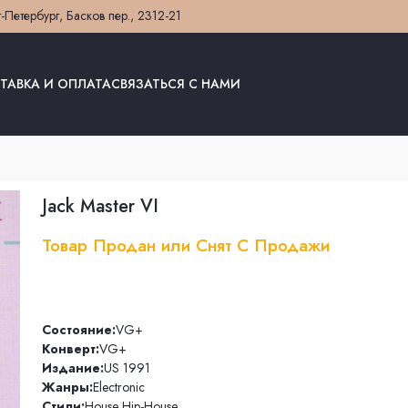
т-Петербург, Басков пер., 23
12-21
ТАВКА И ОПЛАТА
СВЯЗАТЬСЯ С НАМИ
Jack Master VI
Товар Продан или Снят С Продажи
Состояние:
VG+
Конверт:
VG+
Издание:
US 1991
Жанры:
Electronic
Стили:
House
,
Hip-House