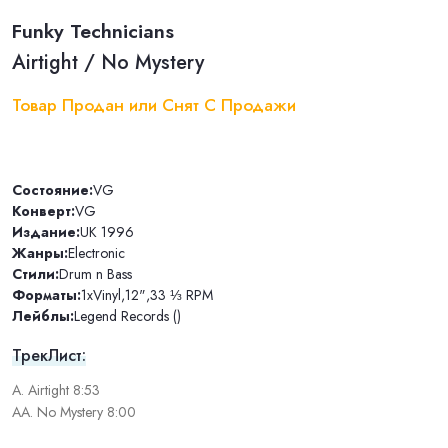
Funky Technicians
Airtight / No Mystery
Товар Продан или Снят С Продажи
Состояние:
VG
Конверт:
VG
Издание:
UK 1996
Жанры:
Electronic
Стили:
Drum n Bass
Форматы:
1xVinyl
,
12"
,
33 ⅓ RPM
Лейблы:
Legend Records ()
ТрекЛист:
A. Airtight 8:53
AA. No Mystery 8:00