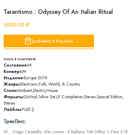
Tarantismo : Odyssey Of An Italian Ritual
5000.00 ₽
Добавить В Корзину
книга в комплекте
Состояние:
M
Конверт:
M
Издание:
Europe 2019
Жанры:
Electronic
,
Folk, World, & Country
Стили:
Ambient
,
Electro
,
House
Форматы:
2xVinyl
,
1xBox Set
,
LP
,
Compilation
,
Stereo
,
Special Edition
,
Stereo
Лейблы:
FLEE ()
ТрекЛист:
A1. , Diego Carpitella, Alan Lomax - E Ballamu Tutti Ddhoi Ti Paru 3:18