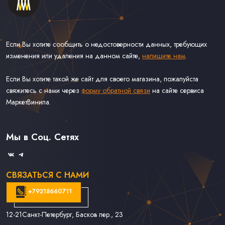
Если Вы хотите сообщить о недостоверности данных, требующих
изменения или удаления на данном сайте,
напишите нам
.
Если Вы хотите такой же сайт для своего магазина, пожалуйста
свяжитесь с нами через
форму обратной связи
на сайте сервиса
МаркетВинила.
Каталог Винила, CD и Кассет
Контакты
Доставка и Оплата
Мы в Соц. Сетях
Связаться С Нами
СВЯЗАТЬСЯ С НАМИ
+79218660711
12-21
Санкт-Петербург, Басков пер., 23