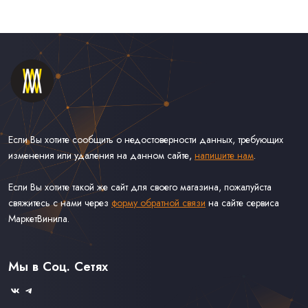
Если Вы хотите сообщить о недостоверности данных, требующих
изменения или удаления на данном сайте,
напишите нам
.
Если Вы хотите такой же сайт для своего магазина, пожалуйста
свяжитесь с нами через
форму обратной связи
на сайте сервиса
МаркетВинила.
Каталог Винила, CD и Кассет
Контакты
Доставка и Оплата
Мы в Соц. Сетях
Связаться С Нами