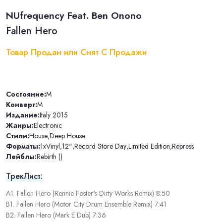
NUfrequency Feat. Ben Onono
Fallen Hero
Товар Продан или Снят С Продажи
Состояние:
M
Конверт:
M
Издание:
Italy 2015
Жанры:
Electronic
Стили:
House
,
Deep House
Форматы:
1xVinyl
,
12"
,
Record Store Day
,
Limited Edition
,
Repress
Лейблы:
Rebirth ()
ТрекЛист:
A1. Fallen Hero (Rennie Foster's Dirty Works Remix) 8:50
B1. Fallen Hero (Motor City Drum Ensemble Remix) 7:41
B2. Fallen Hero (Mark E Dub) 7:36