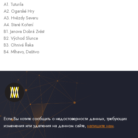
A1. Tuturila
A2. Ogarské Hry
A3. Hvězdy Severu
A4. Staré Koření
B1. Janova Dobrá Zvěst
B2. Východ Slunce
B3. Ohnivá Řeka
B4. Mlhavo, Deštivo
Если Вы хотите сообщить о недостоверности данных, требующих
изменения или удаления на данном сайте,
напишите нам
.