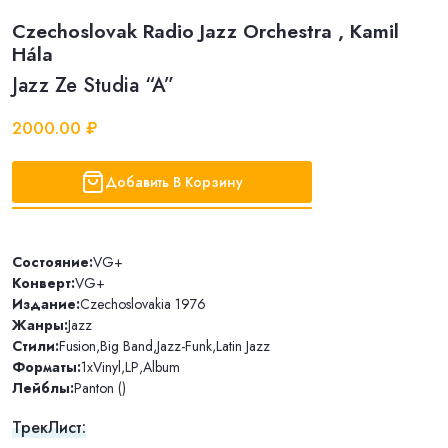
Czechoslovak Radio Jazz Orchestra , Kamil
Hála
Jazz Ze Studia “A”
2000.00 ₽
Добавить В Корзину
Состояние:
VG+
Конверт:
VG+
Издание:
Czechoslovakia 1976
Жанры:
Jazz
Стили:
Fusion
,
Big Band
,
Jazz-Funk
,
Latin Jazz
Форматы:
1xVinyl
,
LP
,
Album
Лейблы:
Panton ()
ТрекЛист: