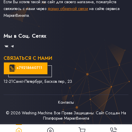
Если Вы хотите такой же сайт для своего магазина, пожалуйста
свяжитесь с нами через
форму обратной связи
на сайте сервиса
МаркетВинила.
Каталог Винила, CD и Кассет
Контакты
Доставка и Оплата
Мы в Соц. Сетях
Связаться С Нами
СВЯЗАТЬСЯ С НАМИ
+79218660711
12-21
Санкт-Петербург, Басков пер., 23
Контакты
© 2026
Washing Machine
. Все Права Защищены. Сайт Создан На
Платформе
МаркетВинила