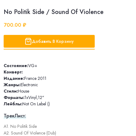
No Politik Side / Sound Of Violence
700.00 ₽
Добавить В Корзину
Состояние:
VG+
Конверт:
Издание:
France 2011
Жанры:
Electronic
Стили:
House
Форматы:
1xVinyl
,
12"
Лейблы:
Not On Label ()
ТрекЛист:
A1. No Politik Side
A2. Sound Of Violence (Dub)