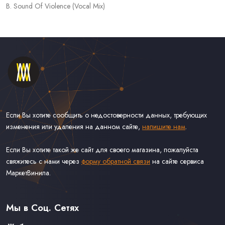
B. Sound Of Violence (Vocal Mix)
Если Вы хотите сообщить о недостоверности данных, требующих
изменения или удаления на данном сайте,
напишите нам
.
Если Вы хотите такой же сайт для своего магазина, пожалуйста
свяжитесь с нами через
форму обратной связи
на сайте сервиса
МаркетВинила.
Каталог Винила, CD и Кассет
Контакты
Доставка и Оплата
Мы в Соц. Сетях
Связаться С Нами