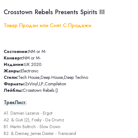
Crosstown Rebels Presents Spirits III
Товар Продан или Снят С Продажи
Состояние:
NM or M-
Конверт:
NM or M-
Издание:
UK 2020
Жанры:
Electronic
Стили:
Tech House
,
Deep House
,
Deep Techno
Форматы:
2xVinyl
,
LP
,
Compilation
Лейблы:
Crosstown Rebels ()
ТрекЛист:
A1. Damian Lazarus - Ergot
A2. & Guti (2), Fosky - Da Drumz
B1. Martin Buttrich - Slow Down
B2. & Denney, James Dexter - Transcend