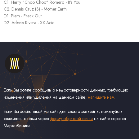
C1. Harry "Choo Choo" Romero - It's You
C2. Dennis Cruz (3) - Mother Earth
D1. Piem - Freak Out
D2. Adonis Rivera - XX Acid
Если Вы хотите сообщить о недостоверности данных, требующих
изменения или удаления на данном сайте,
напишите нам
.
Если Вы хотите такой же сайт для своего магазина, пожалуйста
свяжитесь с нами через
форму обратной связи
на сайте сервиса
МаркетВинила.
Каталог Винила, CD и Кассет