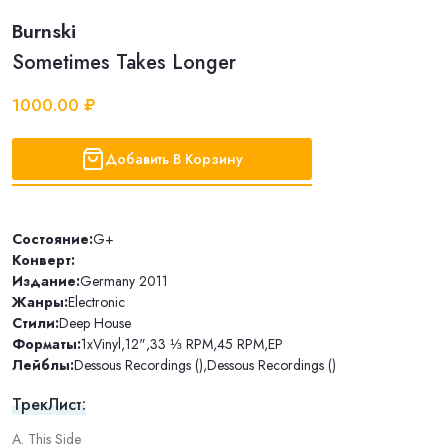
Burnski
Sometimes Takes Longer
1000.00 ₽
Добавить В Корзину
Состояние:
G+
Конверт:
Издание:
Germany 2011
Жанры:
Electronic
Стили:
Deep House
Форматы:
1xVinyl
,
12"
,
33 ⅓ RPM
,
45 RPM
,
EP
Лейблы:
Dessous Recordings ()
,
Dessous Recordings ()
ТрекЛист:
A. This Side