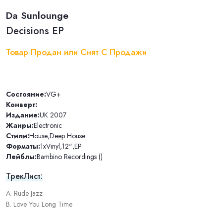
Da Sunlounge
Decisions EP
Товар Продан или Снят С Продажи
Состояние:
VG+
Конверт:
Издание:
UK 2007
Жанры:
Electronic
Стили:
House
,
Deep House
Форматы:
1xVinyl
,
12"
,
EP
Лейблы:
Bambino Recordings ()
ТрекЛист:
A. Rude Jazz
B. Love You Long Time