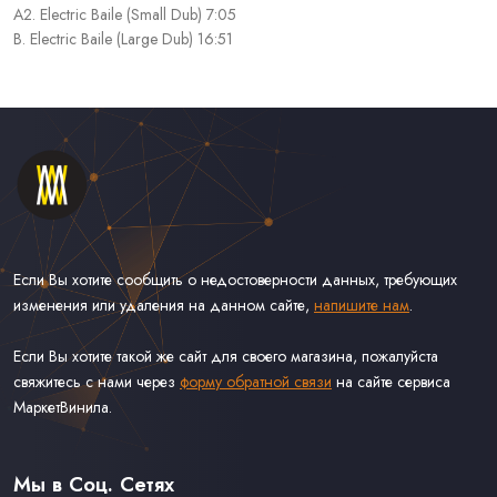
A2. Electric Baile (Small Dub) 7:05
B. Electric Baile (Large Dub) 16:51
Если Вы хотите сообщить о недостоверности данных, требующих
изменения или удаления на данном сайте,
напишите нам
.
Если Вы хотите такой же сайт для своего магазина, пожалуйста
свяжитесь с нами через
форму обратной связи
на сайте сервиса
МаркетВинила.
Каталог Винила, CD и Кассет
Контакты
Доставка и Оплата
Мы в Соц. Сетях