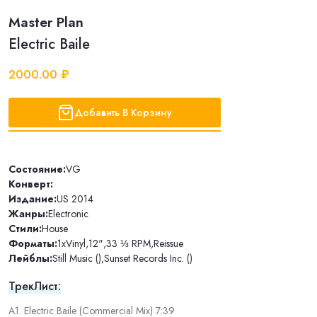
Master Plan
Electric Baile
2000.00 ₽
Добавить В Корзину
Состояние:
VG
Конверт:
Издание:
US 2014
Жанры:
Electronic
Стили:
House
Форматы:
1xVinyl
,
12"
,
33 ⅓ RPM
,
Reissue
Лейблы:
Still Music ()
,
Sunset Records Inc. ()
ТрекЛист:
A1. Electric Baile (Commercial Mix) 7:39