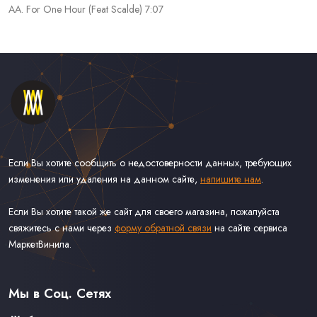
AA. For One Hour (Feat Scalde) 7:07
Если Вы хотите сообщить о недостоверности данных, требующих
изменения или удаления на данном сайте,
напишите нам
.
Если Вы хотите такой же сайт для своего магазина, пожалуйста
свяжитесь с нами через
форму обратной связи
на сайте сервиса
МаркетВинила.
Каталог Винила, CD и Кассет
Контакты
Доставка и Оплата
Мы в Соц. Сетях
Связаться С Нами