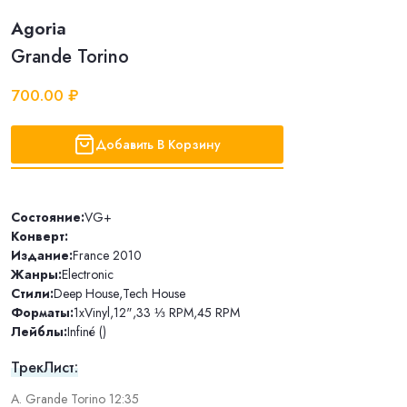
Agoria
Grande Torino
700.00 ₽
Добавить В Корзину
Состояние:
VG+
Конверт:
Издание:
France 2010
Жанры:
Electronic
Стили:
Deep House
,
Tech House
Форматы:
1xVinyl
,
12"
,
33 ⅓ RPM
,
45 RPM
Лейблы:
Infiné ()
ТрекЛист:
A. Grande Torino 12:35