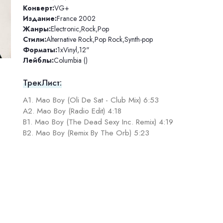
Конверт:
VG+
Издание:
France 2002
Жанры:
Electronic
,
Rock
,
Pop
Стили:
Alternative Rock
,
Pop Rock
,
Synth-pop
Форматы:
1xVinyl
,
12"
Лейблы:
Columbia ()
ТрекЛист:
A1. Mao Boy (Oli De Sat - Club Mix) 6:53
A2. Mao Boy (Radio Edit) 4:18
B1. Mao Boy (The Dead Sexy Inc. Remix) 4:19
B2. Mao Boy (Remix By The Orb) 5:23