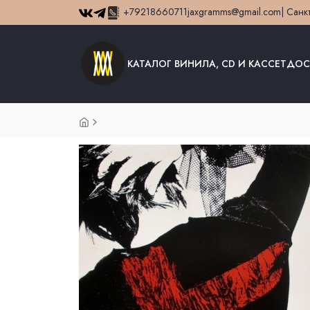
+79218660711
jaxgramms@gmail.com
| Санк
КАТАЛОГ ВИНИЛА, CD И КАССЕТ
ДОС