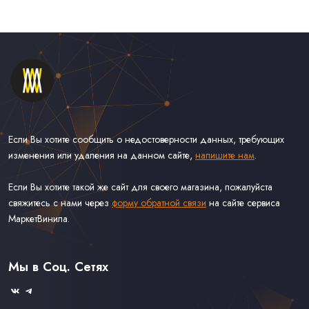
Если Вы хотите сообщить о недостоверности данных, требующих
изменения или удаления на данном сайте,
напишите нам
.
Если Вы хотите такой же сайт для своего магазина, пожалуйста
свяжитесь с нами через
форму обратной связи
на сайте сервиса
МаркетВинила.
Каталог Винила, CD и Кассет
Контакты
Доставка и Оплата
Мы в Соц. Сетях
Связаться С Нами