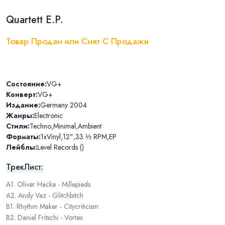
Quartett E.P.
Товар Продан или Снят С Продажи
Состояние:
VG+
Конверт:
VG+
Издание:
Germany 2004
Жанры:
Electronic
Стили:
Techno
,
Minimal
,
Ambient
Форматы:
1xVinyl
,
12"
,
33 ⅓ RPM
,
EP
Лейблы:
Level Records ()
ТрекЛист:
A1. Oliver Hacke - Millepieds
A2. Andy Vaz - Glitchbitch
B1. Rhythm Maker - Citycriticism
B2. Daniel Fritschi - Vortex