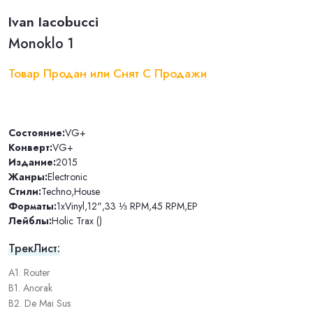
Ivan Iacobucci
Monoklo 1
Товар Продан или Снят С Продажи
Состояние:
VG+
Конверт:
VG+
Издание:
2015
Жанры:
Electronic
Стили:
Techno
,
House
Форматы:
1xVinyl
,
12"
,
33 ⅓ RPM
,
45 RPM
,
EP
Лейблы:
Holic Trax ()
ТрекЛист:
A1. Router
B1. Anorak
B2. De Mai Sus