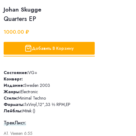
Johan Skugge
Quarters EP
1000.00 ₽
Добавить В Корзину
Состояние:
VG+
Конверт:
Издание:
Sweden 2003
Жанры:
Electronic
Стили:
Minimal Techno
Форматы:
1xVinyl
,
12"
,
33 ⅓ RPM
,
EP
Лейблы:
Mitek ()
ТрекЛист:
A1. Vaesen 6:55