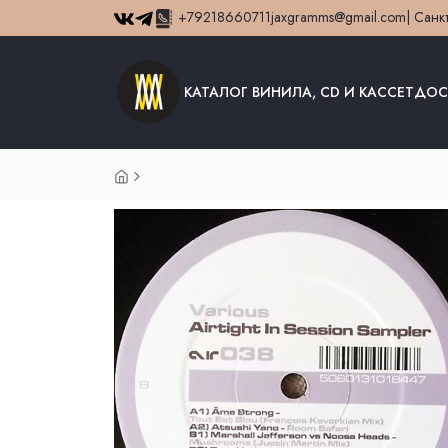
+79218660711
jaxgramms@gmail.com
| Санк
КАТАЛОГ ВИНИЛА, CD И КАССЕТ
ДОС