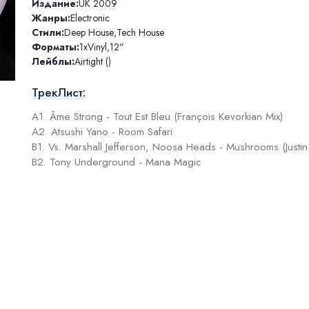
Издание:
UK 2009
Жанры:
Electronic
Стили:
Deep House
,
Tech House
Форматы:
1xVinyl
,
12"
Лейблы:
Airtight ()
ТрекЛист:
A1. Âme Strong - Tout Est Bleu (François Kevorkian Mix)
A2. Atsushi Yano - Room Safari
B1. Vs. Marshall Jefferson, Noosa Heads - Mushrooms (Justin 
B2. Tony Underground - Mana Magic