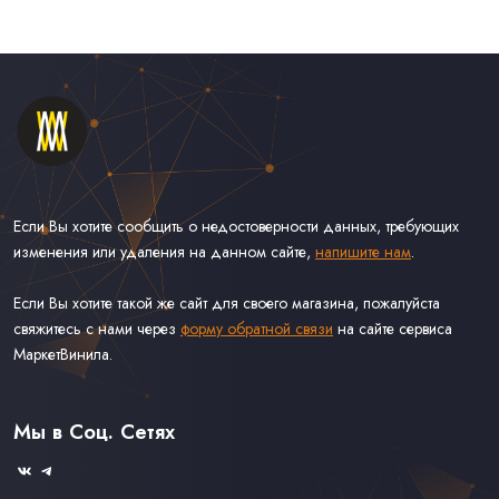
Если Вы хотите сообщить о недостоверности данных, требующих
изменения или удаления на данном сайте,
напишите нам
.
Если Вы хотите такой же сайт для своего магазина, пожалуйста
свяжитесь с нами через
форму обратной связи
на сайте сервиса
МаркетВинила.
Каталог Винила, CD и Кассет
Контакты
Доставка и Оплата
Мы в Соц. Сетях
Связаться С Нами