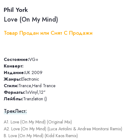
Phil York
Love (On My Mind)
Товар Продан или Снят С Продажи
Состояние:
VG+
Конверт:
Издание:
UK 2009
Жанры:
Electronic
Стили:
Trance
,
Hard Trance
Форматы:
1xVinyl
,
12"
Лейблы:
Tranzlation ()
ТрекЛист:
A1. Love (On My Mind) (Original Mix)
A2. Love (On My Mind) (Luca Antolini & Andrea Monitorsi Remix)
B. Love (On My Mind) (Kidd Kaos Remix)