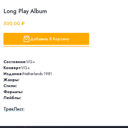
Long Play Album
500.00 ₽
Добавить В Корзину
Состояние:
VG+
Конверт:
VG+
Издание:
Netherlands 1981
Жанры:
Стили:
Форматы:
Лейблы:
ТрекЛист: