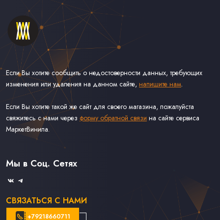
Если Вы хотите сообщить о недостоверности данных, требующих
изменения или удаления на данном сайте,
напишите нам
.
Если Вы хотите такой же сайт для своего магазина, пожалуйста
свяжитесь с нами через
форму обратной связи
на сайте сервиса
МаркетВинила.
Каталог Винила, CD и Кассет
Контакты
Доставка и Оплата
Мы в Соц. Сетях
Связаться С Нами
СВЯЗАТЬСЯ С НАМИ
+79218660711