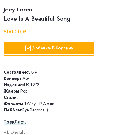
Joey Loren
Love Is A Beautiful Song
500.00 ₽
Добавить В Корзину
Состояние:
VG+
Конверт:
VG+
Издание:
UK 1973
Жанры:
Pop
Стили:
Форматы:
1xVinyl
,
LP
,
Album
Лейблы:
Pye Records ()
ТрекЛист:
A1. One Life