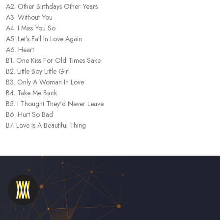
A2. Other Birthdays Other Years
A3. Without You
A4. I Miss You So
A5. Let's Fall In Love Again
A6. Heart
B1. One Kiss For Old Times Sake
B2. Little Boy Little Girl
B3. Only A Woman In Love
B4. Take Me Back
B5. I Thought They'd Never Leave
B6. Hurt So Bad
B7. Love Is A Beautiful Thing