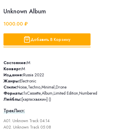
Unknown Album
1000.00 ₽
Добавить В Корзину
Состояние:
M
Конверт:
M
Издание:
Russia 2022
Жанры:
Electronic
Стили:
Noise
,
Techno
,
Minimal
,
Drone
Форматы:
1xCassette
,
Album
,
Limited Edition
,
Numbered
Лейблы:
[картаскважин] ()
ТрекЛист:
A01. Unknown Track 04:14
A02. Unknown Track 05:08