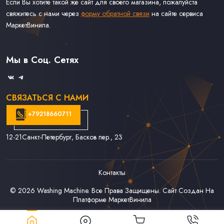
Если Вы хотите такой же сайт для своего магазина, пожалуйста
свяжитесь с нами через
форму обратной связи
на сайте сервиса
МаркетВинила.
Каталог Винила, CD и Кассет
Контакты
Доставка и Оплата
Мы в Соц. Сетях
Связаться С Нами
СВЯЗАТЬСЯ С НАМИ
+79218660711
12-21
Санкт-Петербург, Басков пер., 23
Контакты
© 2026
Washing Machine
. Все Права Защищены. Сайт Создан На
Платформе
МаркетВинила