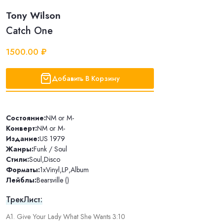
Tony Wilson
Catch One
1500.00 ₽
Добавить В Корзину
Состояние:
NM or M-
Конверт:
NM or M-
Издание:
US 1979
Жанры:
Funk / Soul
Стили:
Soul
,
Disco
Форматы:
1xVinyl
,
LP
,
Album
Лейблы:
Bearsville ()
ТрекЛист:
A1. Give Your Lady What She Wants 3:10