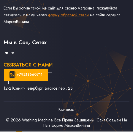
Если Вы хотите такой же сайт для своего магазина, пожалуйста
свяжитесь с нами через
форму обратной связи
на сайте сервиса
МаркетВинила.
Каталог Винила, CD и Кассет
Контакты
Доставка и Оплата
Мы в Соц. Сетях
Связаться С Нами
СВЯЗАТЬСЯ С НАМИ
+79218660711
12-21
Санкт-Петербург, Басков пер., 23
Контакты
© 2026
Washing Machine
. Все Права Защищены. Сайт Создан На
Платформе
МаркетВинила