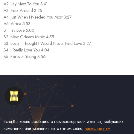
A2. Lay Next To You 3:41
A3. Fool Around 3:25
A4. Just When I Needed You Most 3:27
A5. Africa 5:53
B1. Try Love 5:00
B2. New Orleans Music 4:55
B3. Love, I Thought I Would Never Find Love 3:27
B4. I Really Love You 4:04
B5. Forever Young 3:56
Если Вы хотите сообщить о недостоверности данных, требующих
изменения или удаления на данном сайте,
напишите нам
.