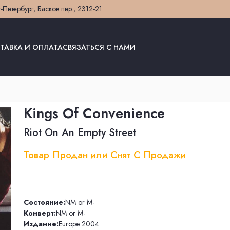
т-Петербург, Басков пер., 23
12-21
ТАВКА И ОПЛАТА
СВЯЗАТЬСЯ С НАМИ
Kings Of Convenience
Riot On An Empty Street
Товар Продан или Снят С Продажи
Состояние:
NM or M-
Конверт:
NM or M-
Издание:
Europe 2004