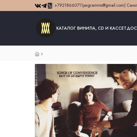
+79218660711
jaxgramms@gmail.com
| Санк
КАТАЛОГ ВИНИЛА, CD И КАССЕТ
ДОС