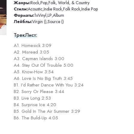
Жанры:
Rock
,
Pop
,
Folk, World, & Country
Стили:
Acoustic
,
Indie Rock
,
Folk Rock
,
Indie Pop
Форматы:
1xVinyl
,
LP
,
Album
Лейблы:
Virgin ()
,
Source ()
ТрекЛист:
A1. Homesick 3:09
A2. Misread 3:05
A3. Cayman Islands 3:00
A4. Stay Out Of Trouble 5:00
A5. Know-How 3:54
A6. Love Is No Big Truth 3:45
B1. I'd Rather Dance With You 3:24
B2. Sorry Or Please 3:44
B3. Live Long 2:53
B4. Surprise Ice 4:20
B5. Gold In The Air Summer 3:29
B6. The Build-Up 4:05